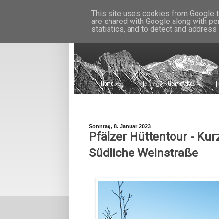
This site uses cookies from Google to
are shared with Google along with pe
statistics, and to detect and address
Home
|
Gear of the
|
Week
Sonntag, 8. Januar 2023
Pfälzer Hüttentour - Ku
Südliche Weinstraße