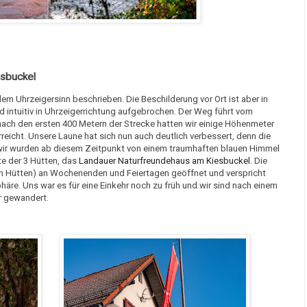
esbuckel
em Uhrzeigersinn beschrieben. Die Beschilderung vor Ort ist aber in
d intuitiv in Uhrzeigerrichtung aufgebrochen. Der Weg führt vom
nach den ersten 400 Metern der Strecke hatten wir einige Höhenmeter
reicht. Unsere Laune hat sich nun auch deutlich verbessert, denn die
ir wurden ab diesem Zeitpunkt von einem traumhaften blauen Himmel
ste der 3 Hütten, das
Landauer Naturfreundehaus am Kiesbuckel
. Die
den Hütten) an Wochenenden und Feiertagen geöffnet und verspricht
äre. Uns war es für eine Einkehr noch zu früh und wir sind nach einem
er gewandert.