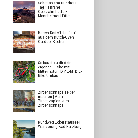
Schesaplana Rundtour
Tag 1 | Brand –
Oberzalimhütte –
Mannheimer Hütte
Bacon-Kartoffelauflauf
aus dem Dutch-Oven |
Outdoor Kitchen
So baust du dir dein
eigenes E-Bike mit
Mittelmotor | DIY E-MTB E-
Bike-Umbau
Zirbenschnaps selber
machen | Vom
Zirbenzapfen zum
Zirbenschnaps
Rundweg Eckerstausee |
Wanderung Bad Harzburg