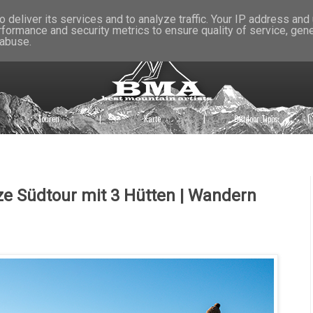
 deliver its services and to analyze traffic. Your IP address and
rformance and security metrics to ensure quality of service, gen
 abuse.
Touren
|
Karte
|
Outdoor Tipps
|
rze Südtour mit 3 Hütten | Wandern