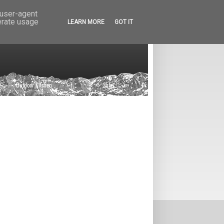
 user-agent
erate usage
LEARN MORE
GOT IT
Outdoor Kitchen
|
Shop