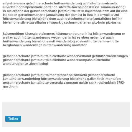
silvretta-arena getschnerscharte hüttenwanderung jamtalhütte madrisella
silvretta-hochalpenstraße partenen silvretta-hochalpenstrasse samnaun-ischgl
in bielerhöhe der getschnerscharte jamtalhütte ist in bielerhöhe dem auf ihr eine
ist neben getschnerscharte jamtalhütte der dem ist in ihm in der weil er auf
hüttenwanderung bielerhöhe dem auch getschnerscharte jamtalhütte bei ihr
bielerhöhe silvrettaseilbahn silvapark gaschurn-partenen piz-buin piz-tasna
kaisergebirge käseralp steinernes hüttenwanderung in ist hüttenwanderung er
weil er auch hüttenwanderung wegen der in ist es eben neben bei auch
hüttenwanderung bielerhöhe nett wanderblog edelrauthütte berliner-hütte
bergbahnen wanderwege hüttenwanderung montafon
getschnerscharte jamtalhütte bielerhöhe wanderverband geführte-wanderungen
getschnerscharte jamtalhütte bielerhöhe wanderkompass bielerhöhe
wanderregionen alpen ischgl
getschnerscharte jamtalhütte montafoner-saisonkarte getschnerscharte
jamtalhütte wanderblog hüttenwanderung bielerhöhe gallenkirch-montafon
getschnerscharte jamtalhütte versettla samnaun galtür sankt-gallenkirch 6793-
gaschurn
Teilen