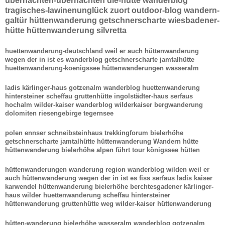
übernachten-übernachten die-hütte wanderblog
tragisches-lawinenunglück zuort outdoor-blog wandern-
galtür hüttenwanderung getschnerscharte wiesbadener-
hütte hüttenwanderung silvretta
huettenwanderung-deutschland weil er auch hüttenwanderung
wegen der in ist es wanderblog getschnerscharte jamtalhütte
huettenwanderung-koenigssee hüttenwanderungen wasseralm
ladis kärlinger-haus gotzenalm wanderblog huettenwanderung
hintersteiner scheffau gruttenhütte ingolstädter-haus serfaus
hochalm wilder-kaiser wanderblog wilderkaiser bergwanderung
dolomiten riesengebirge tegernsee
polen ennser schneibsteinhaus trekkingforum bielerhöhe
getschnerscharte jamtalhütte hüttenwanderung Wandern hütte
hüttenwanderung bielerhöhe alpen führt tour königssee hütten
hüttenwanderungen wanderung region wanderblog wilden weil er
auch hüttenwanderung wegen der in ist es fiss serfaus ladis kaiser
karwendel hüttenwanderung bielerhöhe berchtesgadener kärlinger-
haus wilder huettenwanderung scheffau hintersteiner
hüttenwanderung gruttenhütte weg wilder-kaiser hüttenwanderung
hütten-wanderung bielerhöhe wasseralm wanderblog gotzenalm