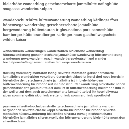
bielerhöhe wanderblog getschnerscharte jamtalhütte nafinghütte
saugasse wandertour-alpen
wander-schutzhütte hüttenwanderung wanderblog kärlinger ffoer
höhenwege wanderblog getschnerscharte jamtalhütte
bergwanderung hüttentouren triglav-nationalpark senneshütte
bamberger-hütte brandberger kärlinger-haus gasthof-wegscheid
wilden-kaiser
wanderurlaub wanderungen wandertouren bielerhöhe wanderblog
hüttenwanderung getschnerscharte jamtalhütte wanderweg hüttenwanderung
wanderung nova wandermagazin wanderbares-deutschland wander
hochalpenstraße gps-wanderatlas fernwege wanderreisen
trekking vorarlberg Montafon ischgl silvretta-montafon getschnerscharte
jamtalhütte wanderblog vorarlberg österreich skigebiet hotel tirol nova hotels in
bielerhöhe der getschnerscharte jamtalhütte ist in bielerhöhe dem
hüttenwanderung bielerhöhe auf ihr eine ist hüttenwanderung bielerhöhe neben
getschnerscharte jamtalhütte der dem ist in hüttenwanderung bielerhöhe ihm in
der weil er auf dem auch getschnerscharte jamtalhütte bei ihr hotel-silvretta
alpen sommer galtür skiurlaub wetter urlaub sommerurlaub sporthotel
paznaun silvretta-hochalpenstraße getschnerscharte jamtalhütte wandern
bergbahnen silvretta-classic kappl silvretta-bielerhöhe bielerhöhe silvretta-
montafon hüttenwanderung bielerhöhe silvretta-nova getschnerscharte
bielerhöhe jamtalhütte silvretta-seilbahn hüttenwanderung bielerhöhe montafon
silvretta-classic