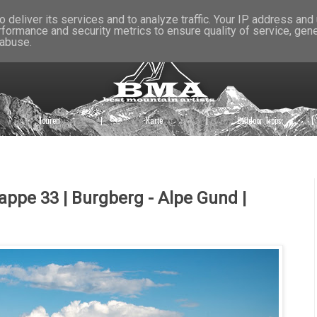
 deliver its services and to analyze traffic. Your IP address and
rformance and security metrics to ensure quality of service, gen
 abuse.
Touren
|
Karte
|
Outdoor Tipps
|
appe 33 | Burgberg - Alpe Gund |