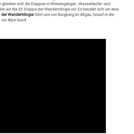
n gliedern sich die Etappen in Wiesengänger-, Wasserläufer- und
en wir die 33. Etappe der Wandertrilogie vor. Es handelt sich um eine
 der Wandertrilogie
führt uns von Burgberg im Allgäu, hinauf in die
r zur Alpe Gund.