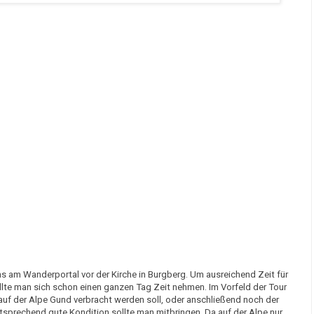
 am Wanderportal vor der Kirche in Burgberg. Um ausreichend Zeit für
llte man sich schon einen ganzen Tag Zeit nehmen. Im Vorfeld der Tour
auf der Alpe Gund verbracht werden soll, oder anschließend noch der
sprechend gute Kondition sollte man mitbringen. Da auf der Alpe nur