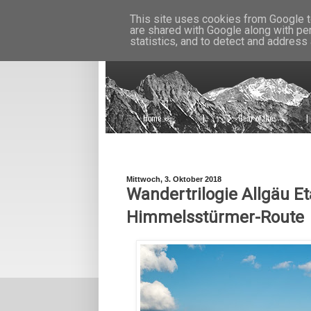
This site uses cookies from Google to
are shared with Google along with pe
statistics, and to detect and address
Home
|
Gear of the
|
Week
Mittwoch, 3. Oktober 2018
Wandertrilogie Allgäu Et
Himmelsstürmer-Route