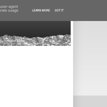
 user-agent
erate usage
LEARN MORE
GOT IT
Outdoor Kitchen
|
Shop